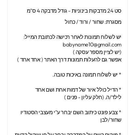
סט 24 מדבקות בינוניות - גודל מדבקה 4 ס"מ
מסגרת: שחור / ורוד / כחול
יש לשלוח תמונות לאחר רכישה לכתובת המייל:
babyname10@gmail.com
(יש לציין מספר עסקה )
אפשר גם להעלות תמונות דרך האתר ( אחד אחד )
* יש לשלוח תמונה באיכות טובה.
* הדיל כולל איור של דמות אחת ושם אחד
לילד/ה. (חלק עליון - פנים )
* צבע פונט כיתוב השם יבחר ע"י מעצבי הסטודיו
שחור/לבן
* מיקום השם על המדבקה יבחר על פי שיקול הדעת