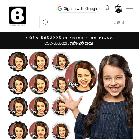
לג
ניווט באתר
כניסה לחשבון
Sign in with Google
תוכן
0
0
חיפוש
"סגור"
חיפוש
כל 
הצעות מחיר כמותיות: 054-5852995 /
ווצאפ לשאלות : 050-3333821
עצור
מצגת