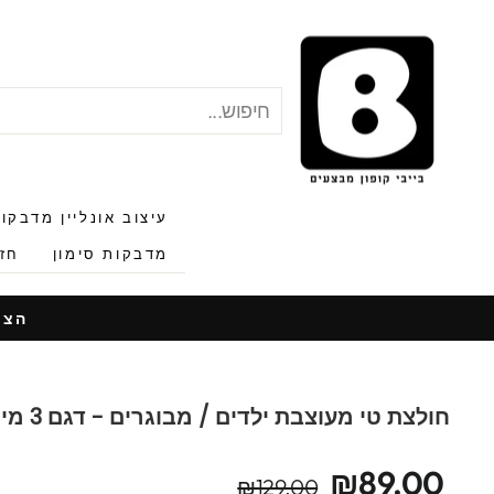
לג
תוכן
חיפוש
"סגור"
עיצוב אונליין מדבקו
מדבקות סימון
חזר
הצעות
חולצת טי מעוצבת ילדים / מבוגרים - דגם 3 מיניונים
מחיר
מחיר
₪89.00
₪129.00