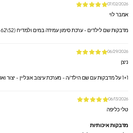
07/02/2026
אמבר לוי
מדבקות שם לילדים - ערכת סימון עמידה במים ולמדיח (52\62 מדבקות)
06/29/2026
ניצן
1+1 על מדבקות עם שם הילד/ה - מערכת עיצוב אונליין - יצור ואספקה מהירים עם שליח עד הבית! תקף גם על שמות ודגמים שונים! קוד הנחה " 1234 "
06/13/2026
טלי כליפה
מדבקות איכותיות