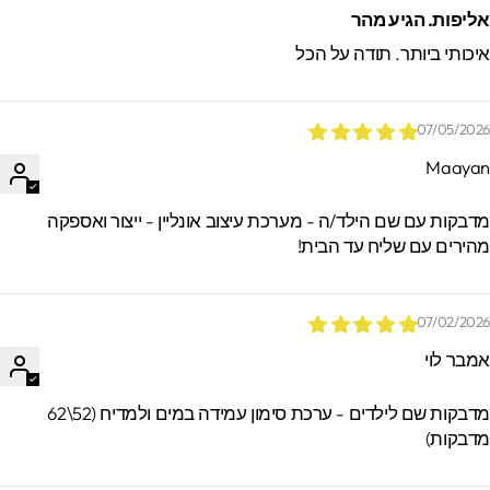
ליפות. הגיע מהר
יכותי ביותר. תודה על הכל
07/05/202
Maaya
*הזמנות באיסוף עצמי ישמרו בסטודיו עד 60
ימים. מעבר לזמן זה לא ניתן לאתר / לקבל
דבקות עם שם הילד/ה - מערכת עיצוב אונליין - ייצור ואספקה
הזמנות.
הירים עם שליח עד הבית!
07/02/202
מבר לוי
מדבקות שם לילדים - ערכת סימון עמידה במים ולמדיח (52\62
דבקות)